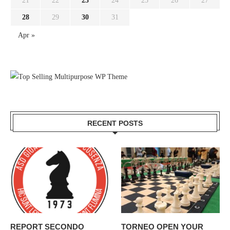
21
22
23
24
25
26
27
28
29
30
31
Apr »
RECENT POSTS
REPORT SECONDO
TORNEO OPEN YOUR