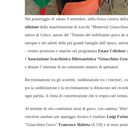
Nel pomeriggio di sabato 9 settembre, nella fresca cornice dell
edizione
della manifestazione di scacchi “
Memorial Gioacchino
nativo di Celico, autore del “
Trattato del nobilissimo gioco de 
europee e nei salotti delle più grandi famiglie dell’epoca, uni
– evento promosso e inserito nel programma
Estate Celichese
d
l’
Associazione Scacchistica Dilettantistica “Gioacchino Gre
e destato l’interesse di un consistente numero di spettatori.
Recriminazione tra gli sconfitti, soddisfazione tra i vincitori, co
poi la soddisfazione e la recriminazione si diluiscono nel ricord
ogni partita, il clima di concentrazione che si respira nel torneo
Al termine di otto combattuti turni di gioco, con cadenza “blitz
vincitore assoluto per spareggio tecnico è risultato
Luigi Forla
“Gioacchino Greco”
Francesco Maletta
(6.5/8) e al terzo post