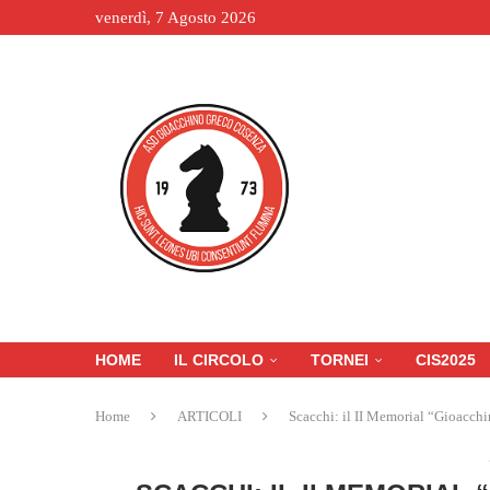
venerdì, 7 Agosto 2026
HOME
IL CIRCOLO
TORNEI
CIS2025
Home
ARTICOLI
Scacchi: il II Memorial “Gioacchi