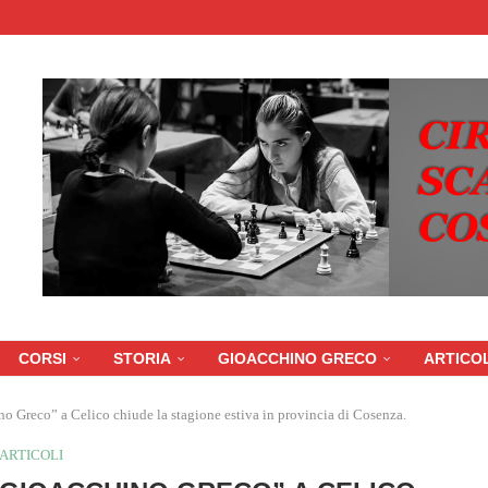
CORSI
STORIA
GIOACCHINO GRECO
ARTICOL
no Greco” a Celico chiude la stagione estiva in provincia di Cosenza.
ARTICOLI