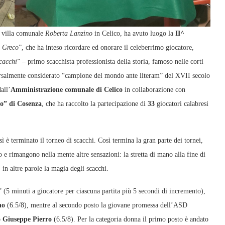
a villa comunale
Roberta Lanzino
in Celico, ha avuto luogo la
II^
 Greco
”, che ha inteso ricordare ed onorare il celeberrimo giocatore,
scacchi
” – primo scacchista professionista della storia, famoso nelle corti
versalmente considerato “campione del mondo ante literam” del XVII secolo
all’
Amministrazione comunale di Celico
in collaborazione con
co” di Cosenza
, che ha raccolto la partecipazione di
33
giocatori calabresi
sì è terminato il torneo di scacchi. Così termina la gran parte dei tornei,
o e rimangono nella mente altre sensazioni: la stretta di mano alla fine di
, in altre parole la magia degli scacchi.
” (5 minuti a giocatore per ciascuna partita più 5 secondi di incremento),
no
(6.5/8), mentre al secondo posto la giovane promessa dell’ASD
o
Giuseppe Pierro
(6.5/8). Per la categoria donna il primo posto è andato