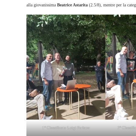
alla giovanissima
Beatrice Astarita
(2.5/8), mentre per la cate
1° Classificato Luigi Forlano
2° Classifi