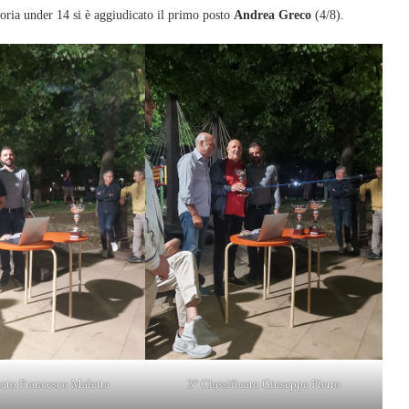
goria under 14 si è aggiudicato il primo posto
Andrea Greco
(4/8).
cato Francesco Maletta
3° Classificato Giuseppe Pierro