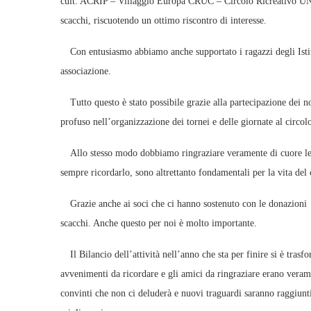
cult. ACRIP – Villaggio Europa CRUC – Circolo Ricreativo UNIC
scacchi, riscuotendo un ottimo riscontro di interesse.
Con entusiasmo abbiamo anche supportato i ragazzi degli Istit
associazione.
Tutto questo è stato possibile grazie alla partecipazione dei n
profuso nell’organizzazione dei tornei e delle giornate al circol
Allo stesso modo dobbiamo ringraziare veramente di cuore le is
sempre ricordarlo, sono altrettanto fondamentali per la vita del 
Grazie anche ai soci che ci hanno sostenuto con le donazioni e 
scacchi. Anche questo per noi è molto importante.
Il Bilancio dell’attività nell’anno che sta per finire si è trasf
avvenimenti da ricordare e gli amici da ringraziare erano veramen
convinti che non ci deluderà e nuovi traguardi saranno raggiunti.