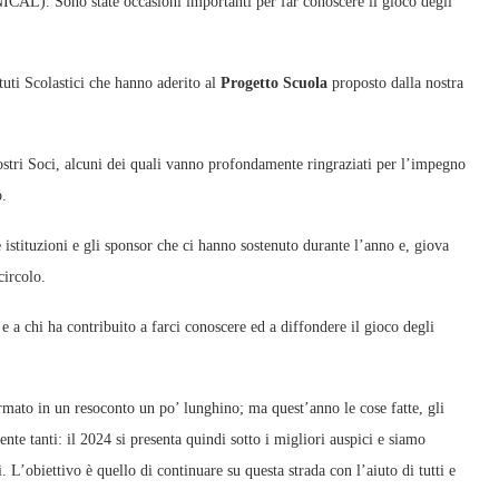
AL). Sono state occasioni importanti per far conoscere il gioco degli
uti Scolastici che hanno aderito al
Progetto Scuola
proposto dalla nostra
ostri Soci, alcuni dei quali vanno profondamente ringraziati per l’impegno
o.
tituzioni e gli sponsor che ci hanno sostenuto durante l’anno e, giova
circolo.
a chi ha contribuito a farci conoscere ed a diffondere il gioco degli
ormato in un resoconto un po’ lunghino; ma quest’anno le cose fatte, gli
te tanti: il 2024 si presenta quindi sotto i migliori auspici e siamo
 L’obiettivo è quello di continuare su questa strada con l’aiuto di tutti e