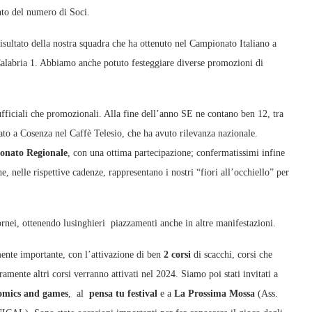
ento del numero di Soci.
isultato della nostra squadra che ha ottenuto nel Campionato Italiano a
labria 1. Abbiamo anche potuto festeggiare diverse promozioni di
 ufficiali che promozionali. Alla fine dell’anno SE ne contano ben 12, tra
to a Cosenza nel Caffè Telesio, che ha avuto rilevanza nazionale.
onato Regionale
, con una ottima partecipazione; confermatissimi infine
he, nelle rispettive cadenze, rappresentano i nostri “fiori all’occhiello” per
ornei, ottenendo lusinghieri piazzamenti anche in altre manifestazioni.
mente importante, con l’attivazione di ben
2 corsi
di scacchi, corsi che
amente altri corsi verranno attivati nel 2024. Siamo poi stati invitati a
omics and games
, al
pensa tu festival
e a
La Prossima Mossa
(Ass.