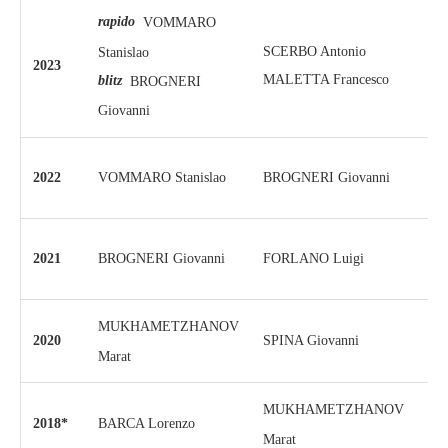
rapido
VOMMARO
SCERBO Antonio
FO
Stanislao
2023
MALETTA Francesco
FO
blitz
BROGNERI
Giovanni
PI
2022
BROGNERI Giovanni
VOMMARO Stanislao
Giu
DE
2021
FORLANO Luigi
BROGNERI Giovanni
Pao
MUKHAMETZHANOV
VE
2020
SPINA Giovanni
Marat
Fra
MUKHAMETZHANOV
2018*
GR
BARCA Lorenzo
Marat