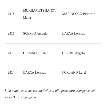
MUKHAMETZHANOV
2018
MARINCOLO Piercarlo
SP
Marat
MA
2017
SCERBO Antonio
BARCA Lorenzo
Pie
Sca
2015
CICERO Angelo
GRIMALDI Fabio
Ant
CH
2014
FORLANO Luigi
BARCA Lorenzo
Dar
*
La quinta edizione è stata dedicata alla prematura scomparsa del
socio Dario Chiappetta