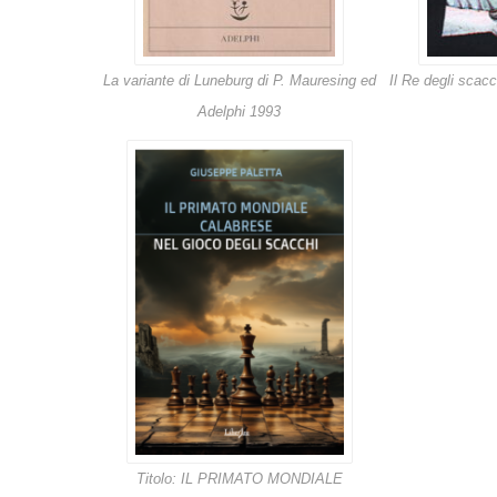
La variante di Luneburg di P. Mauresing ed
Il Re degli scac
Adelphi 1993
Titolo: IL PRIMATO MONDIALE