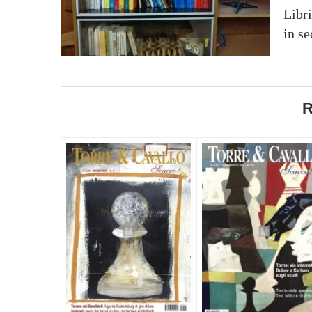
Libri
in se
R