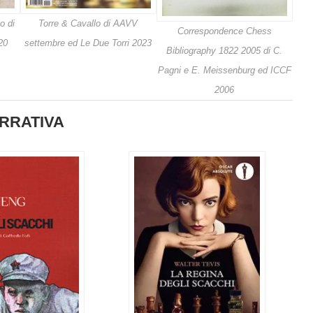
o di
Torre & Cavallo di AAVV
Correspondence Chess
20
settembre ed Le Due Torri 2023
Bibliography 1822 2005 di C.
Pagni e E. Meissenburg ed ICCF
2006
RRATIVA