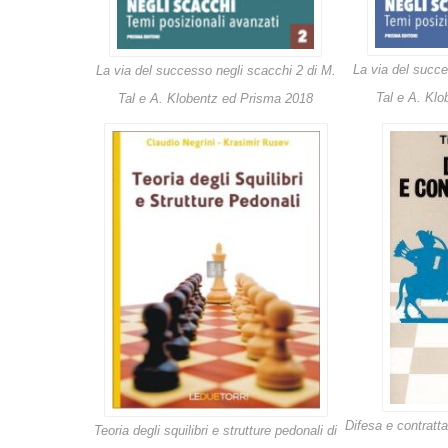
La via del succe
La via del successo negli scacchi 2 di M.
Tal e A. Kl
Tal e A. Klobentz ed Prisma 2018
Difesa e contratta
Teoria degli squilibri e strutture pedonali di