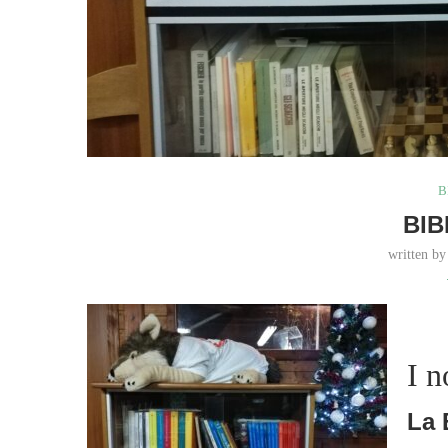
B
BIB
written b
I n
La 