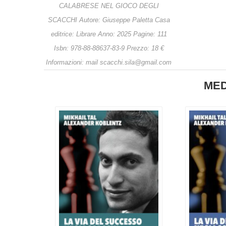
CALABRESE NEL GIOCO DEGLI
SCACCHI Autore: Giuseppe Paletta Casa
editrice: Librare Anno: 2025 Pagine: 111
Isbn: 978-88-88637-83-9 Prezzo: 18 €
Informazioni: mail scacchi.sila@gmail.com
MED