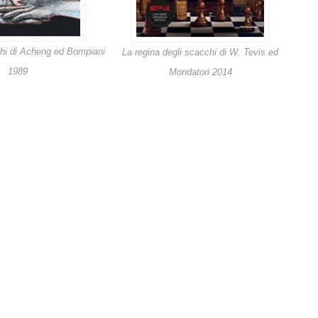
chi di Acheng ed Bompiani
La regina degli scacchi di W. Tevis ed
1989
Mondatori 2014