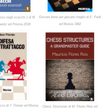
Giocare bene per giocare meglio di E. Paoli
sso negli scacchi 1 di M.
ed Mursia 1982
obentz ed Prisma 2018
cco di T. Florian ed Mursia
Chess Structures di M. Flores Rios ed