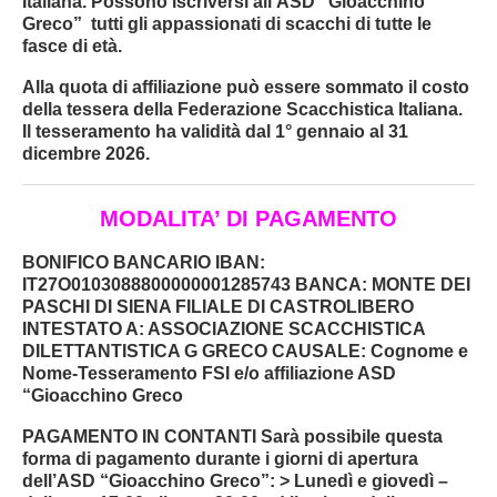
Italiana
. Possono iscriversi all’ASD “Gioacchino
Greco” tutti gli
appassionati di scacchi di tutte le
fasce di età
.
Alla quota di affiliazione può essere sommato il costo
della tessera della Federazione Scacchistica Italiana.
Il tesseramento ha validità
dal 1° gennaio al 31
dicembre 2026
.
MODALITA’ DI PAGAMENTO
BONIFICO BANCARIO
IBAN:
IT27O0103088800000001285743
BANCA:
MONTE DEI
PASCHI DI SIENA FILIALE DI CASTROLIBERO
INTESTATO A:
ASSOCIAZIONE SCACCHISTICA
DILETTANTISTICA G GRECO
CAUSALE:
Cognome e
Nome-Tesseramento FSI e/o affiliazione ASD
“Gioacchino Greco
PAGAMENTO IN CONTANTI
Sarà possibile questa
forma di pagamento durante i giorni di apertura
dell’ASD “Gioacchino Greco”: >
Lunedì
e
giovedì
–