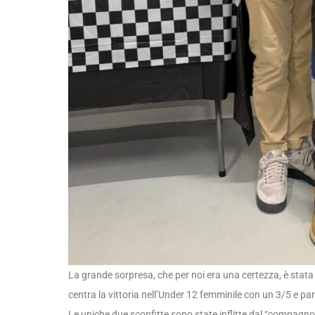
La grande sorpresa, che per noi era una certezza, è stat
centra la vittoria nell’Under 12 femminile con un 3/5 e pa
Le uniche due sconfitte sono state inflitte dal “compagno