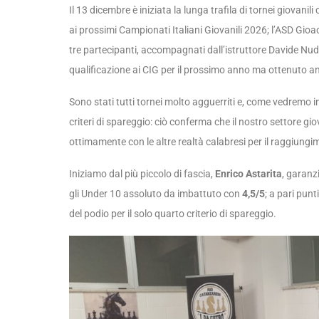
Il 13 dicembre è iniziata la lunga trafila di tornei giovanil
ai prossimi Campionati Italiani Giovanili 2026; l’ASD Gi
tre partecipanti, accompagnati dall’istruttore Davide Nudo 
qualificazione ai CIG per il prossimo anno ma ottenuto anch
Sono stati tutti tornei molto agguerriti e, come vedremo in
criteri di spareggio: ciò conferma che il nostro settore 
ottimamente con le altre realtà calabresi per il raggiungime
Iniziamo dal più piccolo di fascia,
Enrico Astarita
, garanzi
gli Under 10 assoluto da imbattuto con
4,5/5
; a pari punt
del podio per il solo quarto criterio di spareggio.