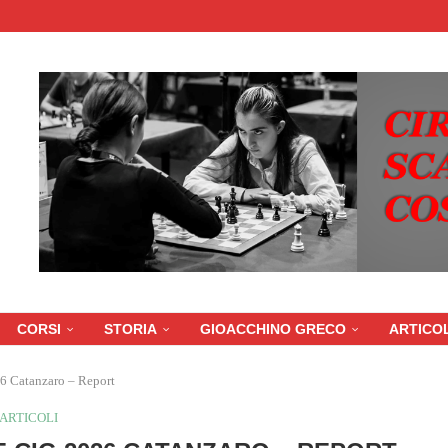
CORSI
STORIA
GIOACCHINO GRECO
ARTICOL
6 Catanzaro – Report
ARTICOLI