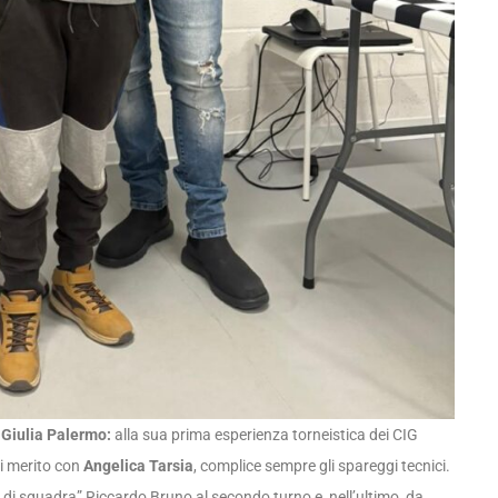
a
Giulia Palermo:
alla sua prima esperienza torneistica dei CIG
ri merito con
Angelica Tarsia
, complice sempre gli spareggi tecnici.
 di squadra” Riccardo Bruno al secondo turno e, nell’ultimo, da