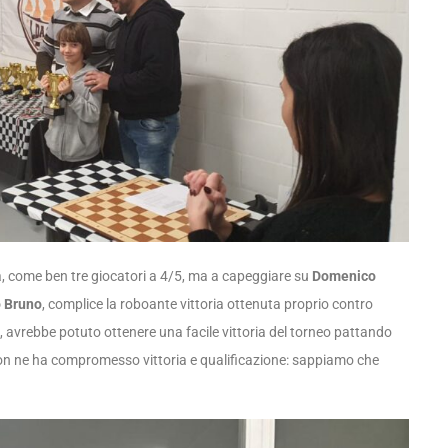
a, come ben tre giocatori a 4/5, ma a capeggiare su
Domenico
o Bruno
, complice la roboante vittoria ottenuta proprio contro
, avrebbe potuto ottenere una facile vittoria del torneo pattando
 non ne ha compromesso vittoria e qualificazione: sappiamo che