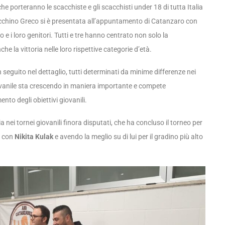
i che porteranno le scacchiste e gli scacchisti under 18 di tutta Italia
oacchino Greco si è presentata all’appuntamento di Catanzaro con
e i loro genitori. Tutti e tre hanno centrato non solo la
e la vittoria nelle loro rispettive categorie d’età.
 seguito nel dettaglio, tutti determinati da minime differenze nei
giovanile sta crescendo in maniera importante e compete
nto degli obiettivi giovanili.
a nei tornei giovanili finora disputati, che ha concluso il torneo per
i con
Nikita Kulak
e avendo la meglio su di lui per il gradino più alto