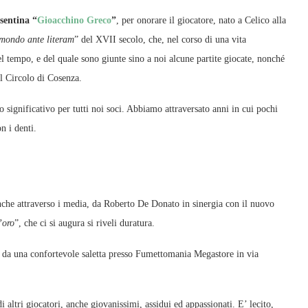
sentina “
Gioacchino Greco
”
, per onorare il giocatore, nato a Celico alla
mondo ante literam
” del XVII secolo, che, nel corso di una vita
del tempo, e del quale sono giunte sino a noi alcune partite giocate, nonché
il Circolo di Cosenza.
ignificativo per tutti noi soci. Abbiamo attraversato anni in cui pochi
n i denti.
nche attraverso i media, da Roberto De Donato in sinergia con il nuovo
’oro
”, che ci si augura si riveli duratura.
dì, da una confortevole saletta presso Fumettomania Megastore in via
altri giocatori, anche giovanissimi, assidui ed appassionati. E’ lecito,