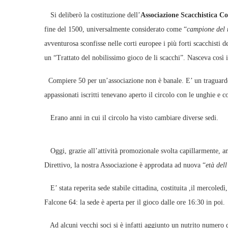
Si deliberò la costituzione dell’
Associazione Scacchistica Co
fine del 1500, universalmente considerato come “
campione del 
avventurosa sconfisse nelle corti europee i più forti scacchisti 
un “Trattato del nobilissimo gioco de li scacchi”. Nasceva così 
Compiere 50 per un’associazione non è banale. E’ un traguardo s
appassionati iscritti tenevano aperto il circolo con le unghie e co
Erano anni in cui il circolo ha visto cambiare diverse sedi.
Oggi, grazie all’attività promozionale svolta capillarmente, a
Direttivo, la nostra Associazione è approdata ad nuova “
età dell
E’ stata reperita sede stabile cittadina, costituita ,il mercole
Falcone 64: la sede è aperta per il gioco dalle ore 16:30 in poi.
Ad alcuni vecchi soci si è infatti aggiunto un nutrito numero di 