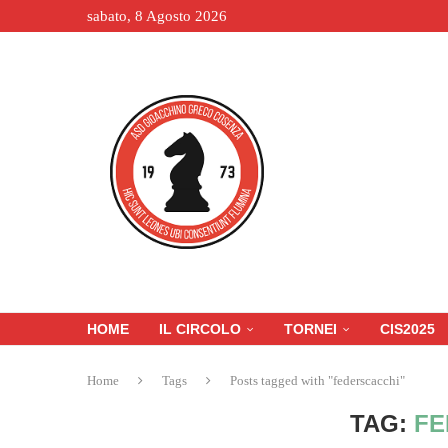
sabato, 8 Agosto 2026
HOME
IL CIRCOLO
TORNEI
CIS2025
Home
Tags
Posts tagged with "federscacchi"
TAG:
FE