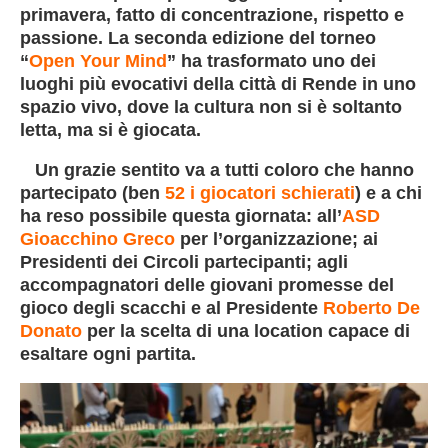
primavera, fatto di concentrazione, rispetto e
passione. La seconda edizione del torneo
“
Open Your Mind
”
ha trasformato uno dei
luoghi più evocativi della città di Rende in uno
spazio vivo, dove la cultura non si è soltanto
letta, ma si è giocata.
Un grazie sentito va a tutti coloro che hanno
partecipato (ben
52 i giocatori schierati
) e a chi
ha reso possibile questa giornata: all’
ASD
Gioacchino Greco
per l’organizzazione; ai
Presidenti dei Circoli partecipanti; agli
accompagnatori delle giovani promesse del
gioco degli scacchi e al Presidente
Roberto De
Donato
per la scelta di una location capace di
esaltare ogni partita.