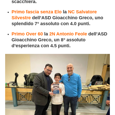
scacchiera.
Primo fascia senza Elo
la
NC Salvatore
Silvestre
dell’ASD Gioacchino Greco
, uno
splendido 7° assoluto con 4.0 punti.
Primo Over 60
la
2N Antonio Feole
dell’ASD
Gioacchino Greco, un 8° assoluto
d’esperienza con 4.5 punti.