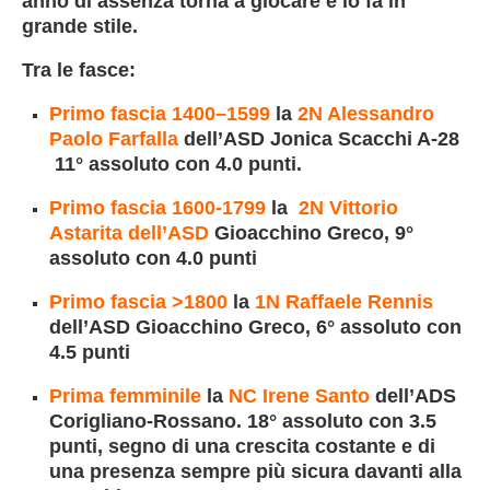
anno di assenza torna a giocare e lo fa in
grande stile.
Tra le fasce:
Primo fascia 1400–1599
la
2N Alessandro
Paolo
Farfalla
dell’ASD Jonica Scacchi A-28
11° assoluto con 4.0 punti.
Primo fascia
1600-1799
la
2N Vittorio
Astarita
dell’ASD
Gioacchino Greco, 9°
assoluto con 4.0 punti
Primo fascia >1800
la
1N Raffaele Rennis
dell’ASD Gioacchino Greco, 6° assoluto con
4.5 punti
Prima femminile
la
NC Irene Santo
dell’ADS
Corigliano-Rossano. 18° assoluto con 3.5
punti, segno di una crescita costante e di
una presenza sempre più sicura davanti alla