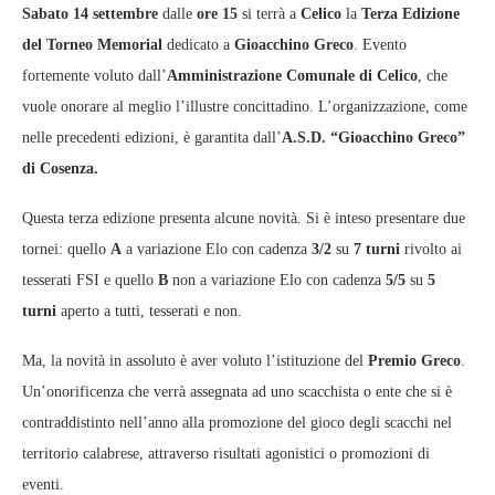
Sabato 14 settembre
dalle
ore 15
si terrà a
Celico
la
Terza Edizione
del Torneo Memorial
dedicato a
Gioacchino Greco
. Evento
fortemente voluto dall’
Amministrazione Comunale di Celico
, che
vuole onorare al meglio l’illustre concittadino. L’organizzazione, come
nelle precedenti edizioni, è garantita dall’
A.S.D. “Gioacchino Greco”
di Cosenza.
Questa terza edizione presenta alcune novità. Si è inteso presentare due
tornei: quello
A
a variazione Elo con cadenza
3/2
su
7 turni
rivolto ai
tesserati FSI e quello
B
non a variazione Elo con cadenza
5/5
su
5
turni
aperto a tutti, tesserati e non.
Ma, la novità in assoluto è aver voluto l’istituzione del
Premio Greco
.
Un’onorificenza che verrà assegnata ad uno scacchista o ente che si è
contraddistinto nell’anno alla promozione del gioco degli scacchi nel
territorio calabrese, attraverso risultati agonistici o promozioni di
eventi.